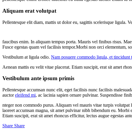
Aliquam erat volutpat
Pellentesque elit diam, mattis ut dolor eu, sagittis scelerisque ligula.
faucibus enim. In aliquam tempus porta. Mauris vel finibus risus. Maec
Fusce egestas quam vel facilisis tempor.Morbi non orci elementum, soll
Vestibulum at ligula odio.
Nam posuere commodo ligula, et tincidunt t
Aenean mattis eu velit vitae placerat. Etiam suscipit, erat sit amet rho
Vestibulum ante ipsum primis
Pellentesque accumsan nunc elit, eget facilisis nunc facilisis malesu
auctor
eleifend mi
, ac lacinia sapien ornare pulvinar. Suspendisse fini
nteger non commodo purus. Aliquam vel mauris vitae turpis volutpat lac
laoreet accumsan magna, sit amet pulvinar nibh bibendum eu. Morbi ege
Etiam suscipit, erat sit amet rhoncus efficitur, lectus augue egestas a
Share
Share
Share