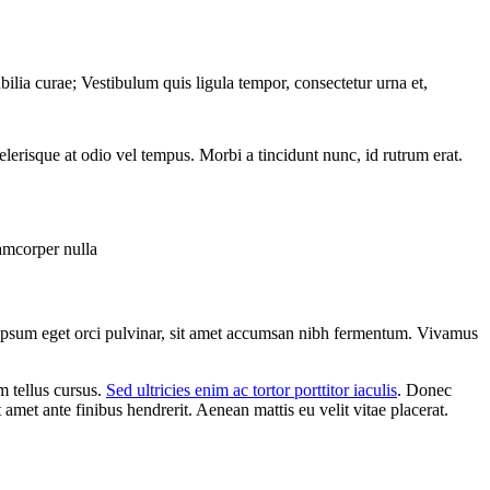
ubilia curae; Vestibulum quis ligula tempor, consectetur urna et,
lerisque at odio vel tempus. Morbi a tincidunt nunc, id rutrum erat.
lamcorper nulla
is ipsum eget orci pulvinar, sit amet accumsan nibh fermentum. Vivamus
m tellus cursus.
Sed ultricies enim ac tortor porttitor iaculis
. Donec
et ante finibus hendrerit. Aenean mattis eu velit vitae placerat.