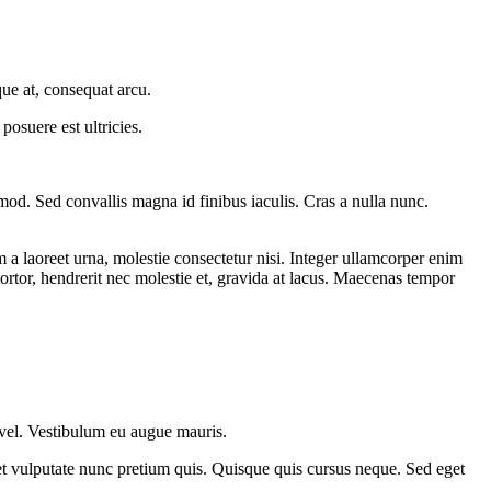
que at, consequat arcu.
 posuere est ultricies.
ismod. Sed convallis magna id finibus iaculis. Cras a nulla nunc.
m a laoreet urna, molestie consectetur nisi. Integer ullamcorper enim
ortor, hendrerit nec molestie et, gravida at lacus. Maecenas tempor
m vel. Vestibulum eu augue mauris.
 amet vulputate nunc pretium quis. Quisque quis cursus neque. Sed eget