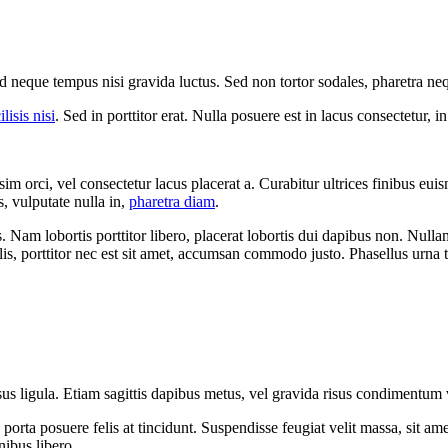
d neque tempus nisi gravida luctus. Sed non tortor sodales, pharetra ne
ilisis nisi
. Sed in porttitor erat. Nulla posuere est in lacus consectetur, in
sim orci, vel consectetur lacus placerat a. Curabitur ultrices finibus eu
s, vulputate nulla in,
pharetra diam
.
. Nam lobortis porttitor libero, placerat lobortis dui dapibus non. Nulla
is, porttitor nec est sit amet, accumsan commodo justo. Phasellus urna t
rsus ligula. Etiam sagittis dapibus metus, vel gravida risus condimentu
que porta posuere felis at tincidunt. Suspendisse feugiat velit massa, sit
nibus libero.