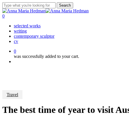
Skip
Search
to
Close
main
Search
0
content
Menu
selected works
writing
contemporary sculptor
cv
0
was successfully added to your cart.
Menu
Travel
The best time of year to visit Au