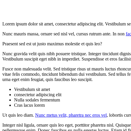
Lorem ipsum dolor sit amet, consectetur adipiscing elit. Vestibulum se
Nunc mauris massa, ornare sed nisl vel, cursus rutrum ante. In non
fac
Praesent sed est ut justo maximus molestie et quis leo?
Nunc gravida velit quis nibh posuere tristique. Integer tincidunt dignis
Vestibulum suscipit eget nibh in imperdiet. Suspendisse et eros facilisi
Fusce non malesuada velit. Sed tristique risus ut mauris luctus rhoncus
vitae felis commodo, tincidunt bibendum dui vestibulum. Sed tellus fel
urna eget enim feugiat, quis faucibus leo suscipit.
Vestibulum sit amet
consectetur adipiscing elit
Nulla sodales fermentum
Cras lacus lorem
Ut quis leo diam.
Nunc metus velit, pharetra nec eros vel
, lobortis cu
Integer nisl ligula, ornare quis leo eget, porttitor pharetra nisl. Quis
pellentesque enim. Donec faucibus eu nulla egestas luctus. Etiam id fi