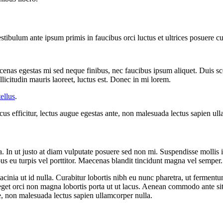
 Vestibulum ante ipsum primis in faucibus orci luctus et ultrices posuere c
enas egestas mi sed neque finibus, nec faucibus ipsum aliquet. Duis sce
icitudin mauris laoreet, luctus est. Donec in mi lorem.
ellus
.
ncus efficitur, lectus augue egestas ante, non malesuada lectus sapien ul
ada. In ut justo at diam vulputate posuere sed non mi. Suspendisse moll
bus eu turpis vel porttitor. Maecenas blandit tincidunt magna vel semper.
inia ut id nulla. Curabitur lobortis nibh eu nunc pharetra, ut fermentu
t orci non magna lobortis porta ut ut lacus. Aenean commodo ante sit am
nte, non malesuada lectus sapien ullamcorper nulla.