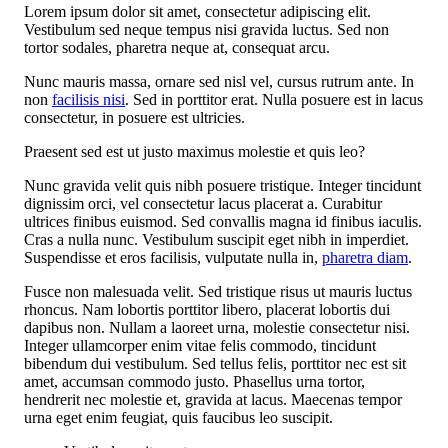
Lorem ipsum dolor sit amet, consectetur adipiscing elit.
Vestibulum sed neque tempus nisi gravida luctus. Sed non
tortor sodales, pharetra neque at, consequat arcu.
Nunc mauris massa, ornare sed nisl vel, cursus rutrum ante. In
non
facilisis nisi
. Sed in porttitor erat. Nulla posuere est in lacus
consectetur, in posuere est ultricies.
Praesent sed est ut justo maximus molestie et quis leo?
Nunc gravida velit quis nibh posuere tristique. Integer tincidunt
dignissim orci, vel consectetur lacus placerat a. Curabitur
ultrices finibus euismod. Sed convallis magna id finibus iaculis.
Cras a nulla nunc. Vestibulum suscipit eget nibh in imperdiet.
Suspendisse et eros facilisis, vulputate nulla in,
pharetra diam
.
Fusce non malesuada velit. Sed tristique risus ut mauris luctus
rhoncus. Nam lobortis porttitor libero, placerat lobortis dui
dapibus non. Nullam a laoreet urna, molestie consectetur nisi.
Integer ullamcorper enim vitae felis commodo, tincidunt
bibendum dui vestibulum. Sed tellus felis, porttitor nec est sit
amet, accumsan commodo justo. Phasellus urna tortor,
hendrerit nec molestie et, gravida at lacus. Maecenas tempor
urna eget enim feugiat, quis faucibus leo suscipit.