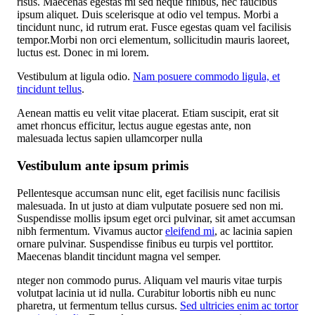
risus. Maecenas egestas mi sed neque finibus, nec faucibus
ipsum aliquet. Duis scelerisque at odio vel tempus. Morbi a
tincidunt nunc, id rutrum erat. Fusce egestas quam vel facilisis
tempor.Morbi non orci elementum, sollicitudin mauris laoreet,
luctus est. Donec in mi lorem.
Vestibulum at ligula odio.
Nam posuere commodo ligula, et
tincidunt tellus
.
Aenean mattis eu velit vitae placerat. Etiam suscipit, erat sit
amet rhoncus efficitur, lectus augue egestas ante, non
malesuada lectus sapien ullamcorper nulla
Vestibulum ante ipsum primis
Pellentesque accumsan nunc elit, eget facilisis nunc facilisis
malesuada. In ut justo at diam vulputate posuere sed non mi.
Suspendisse mollis ipsum eget orci pulvinar, sit amet accumsan
nibh fermentum. Vivamus auctor
eleifend mi
, ac lacinia sapien
ornare pulvinar. Suspendisse finibus eu turpis vel porttitor.
Maecenas blandit tincidunt magna vel semper.
nteger non commodo purus. Aliquam vel mauris vitae turpis
volutpat lacinia ut id nulla. Curabitur lobortis nibh eu nunc
pharetra, ut fermentum tellus cursus.
Sed ultricies enim ac tortor