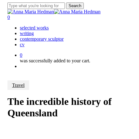
Skip
Search
to
Close
main
Search
0
content
Menu
selected works
writing
contemporary sculptor
cv
0
was successfully added to your cart.
Menu
Travel
The incredible history of
Queensland